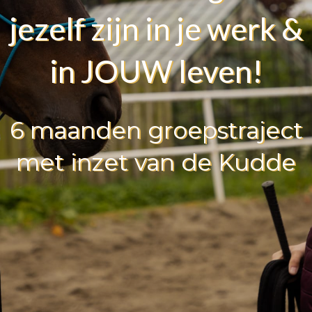
jezelf zijn in je werk &
in JOUW leven!
6 maanden groepstraject
met inzet van de Kudde