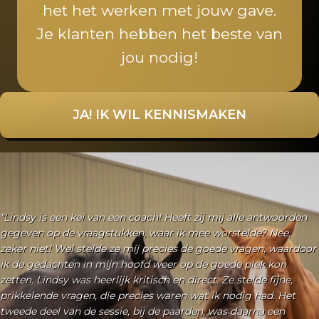
het het werken met jouw gave.
Je klanten hebben het beste van
jou nodig!
JA! IK WIL KENNISMAKEN
"Ik wist niet goed wat ik moest verwachten van de sessie en dat
zette direct al het een en ander in werking.
Veiligheid, controle. Maar ook wat zouden de paarden laten zien
aan mij, maar ook vooral ván mij?.
Met grote verhalen en gedachten begon ik aan de sessie.
Uiteindelijk kon ik onder de professional en veilige begeleiding
(in de meest brede zin van het woord veiligheid) van Lindsy zijn.