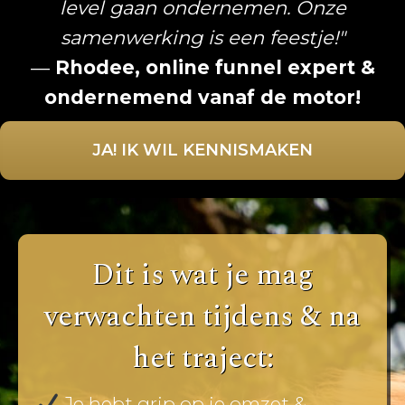
level gaan ondernemen. Onze
samenwerking is een feestje!"
—
Rhodee, online funnel expert &
ondernemend vanaf de motor!
JA! IK WIL KENNISMAKEN
Dit is wat je mag
verwachten tijdens & na
het traject:
Je hebt grip op je omzet &