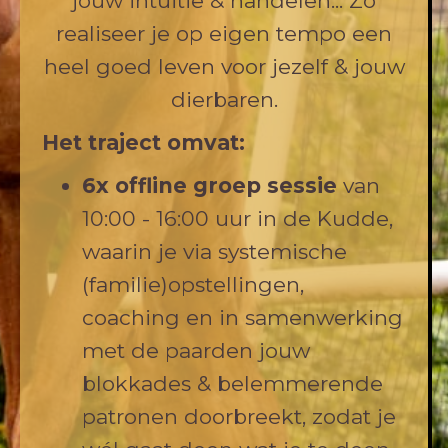
jouw intuïtie & handelen... Zo
realiseer je op eigen tempo een
heel goed leven voor jezelf & jouw
dierbaren.
Het traject omvat:
6x offline groep sessie
van
10:00 - 16:00 uur in de Kudde,
waarin je via systemische
(familie)opstellingen,
coaching en in samenwerking
met de paarden jouw
blokkades & belemmerende
patronen doorbreekt, zodat je