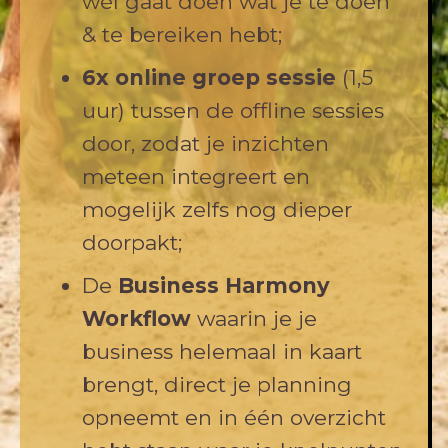
wél gaat doen wat je te doen
& te bereiken hebt;
6x online groep sessie
(1,5
uur) tussen de offline sessies
door, zodat je inzichten
meteen integreert en
mogelijk zelfs nog dieper
doorpakt;
De
Business Harmony
Workflow
waarin je je
business helemaal in kaart
brengt, direct je planning
opneemt en in één overzicht