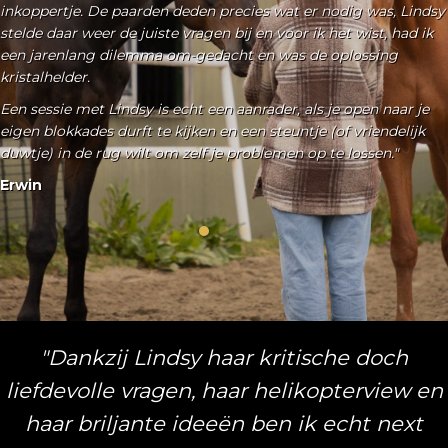
Zijn met alles wat er wel en niet was. Zijn met wie ik ben. Een
ervaring die ik nog niet zó bewust eerder heb ervaren.
Het heeft mij rust en vertrouwen gegeven in het moment en
tools om deze te bewaken in het dagelijks leven.
Super waardevol en oprecht een aanrader voor iedereen die
graag ''hard werkt''. Just be. Dat kan bij de paarden en Lindsy."
Brenna
"Dankzij Lindsy haar kritische doch
liefdevolle vragen, haar helikopterview en
haar briljante ideeën ben ik echt next