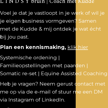
L I N D S Y bruin | Coach met Kudde
Voel je dat je vastloopt in je werk of wil je
je eigen business vormgeven? Samen
met de Kudde & mij ontdek je wat écht
bij jou past.
Plan een kennismaking,
klik hier
Systemische ordening |
Familieopstellingen met paarden |
Somatic re-set | Equine Assisted Coaching
Heb je vragen? Neem gerust contact met
me op via de
e-mail
of stuur me een DM
via
Instagram
of
LinkedIn
.