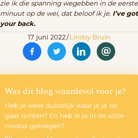
zie ik die spanning wegebben in de eerste
minuut op de wei, dat beloof ik je.
I’ve got
your back.
17 juni 2022
/
Lindsy Bruin
Was dit blog waardevol voor je?
Heb je weer duidelijk waar je je op
gaat richten? En heb ik je in de actie
modus gekregen?