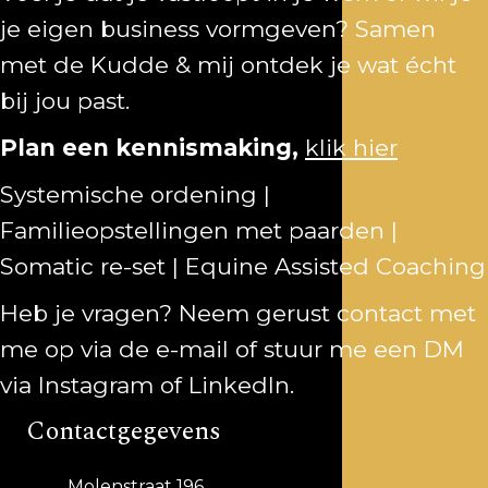
je eigen business vormgeven? Samen
met de Kudde & mij ontdek je wat écht
bij jou past.
Plan een kennismaking,
klik hier
Systemische ordening |
Familieopstellingen met paarden |
Somatic re-set | Equine Assisted Coaching
Heb je vragen? Neem gerust contact met
me op via de
e-mail
of stuur me een DM
via
Instagram
of
LinkedIn
.
Contactgegevens
Molenstraat 196