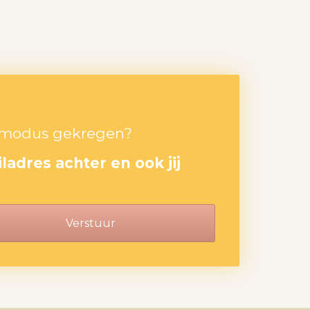
ie modus gekregen?
adres achter en ook jij
Verstuur