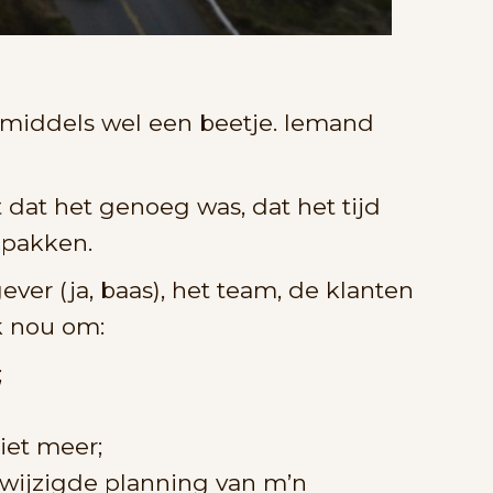
inmiddels wel een beetje. Iemand
 dat het genoeg was, dat het tijd
 pakken.
ver (ja, baas), het team, de klanten
ik nou om:
;
iet meer;
wijzigde planning van m’n