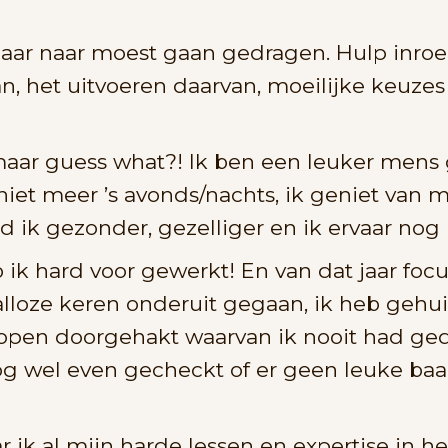
aar naar moest gaan gedragen. Hulp inroe
, het uitvoeren daarvan, moeilijke keuze
 maar guess what?! Ik ben een leuker mens
 niet meer ’s avonds/nachts, ik geniet va
d ik gezonder, gezelliger en ik ervaar nog 
k hard voor gewerkt! En van dat jaar focus
alloze keren onderuit gegaan, ik heb gehu
nopen doorgehakt waarvan ik nooit had ge
g wel even gecheckt of er geen leuke baa
ik al mijn harde lessen en expertise in h