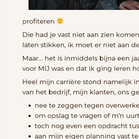
profiteren
Die had je vast niet aan zien kome
laten stikken, ik moet er niet aan 
Maar… het is inmiddels bijna een ja
voor MIJ was en dat ik ging leren h
Heel mijn carrière stond namelijk i
van het bedrijf, míjn klanten, ons g
nee te zeggen tegen overwerken
om opslag te vragen of m’n uurt
toch nog even een opdracht tuss
aan mijn eigen planning vast t