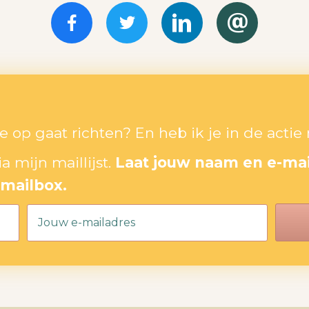
je op gaat richten? En heb ik je in de act
a mijn maillijst.
Laat jouw naam en e-mail
 mailbox.