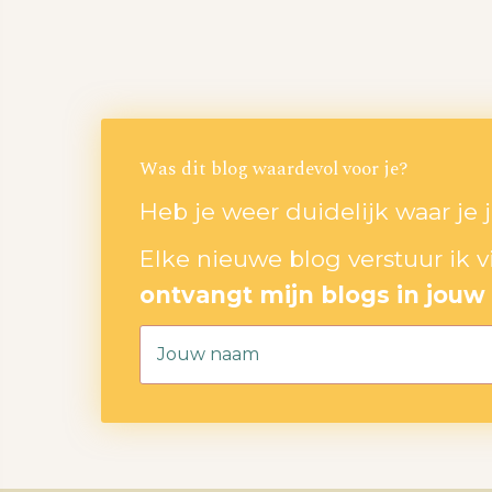
Was dit blog waardevol voor je?
Heb je weer duidelijk waar je 
Elke nieuwe blog verstuur ik vi
ontvangt mijn blogs in jouw